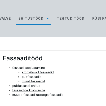
VALVE
EHITUSTÖÖD
TEHTUD TÖÖD
KÜSI 
Fassaaditööd
fassaadi soojustamine
krohvitavad fassaadid
puitfassaadid
muud fassaadid
puitfassaadi ehitus
fassaadide krohvimine
muude fassaadikatetega fassaadid