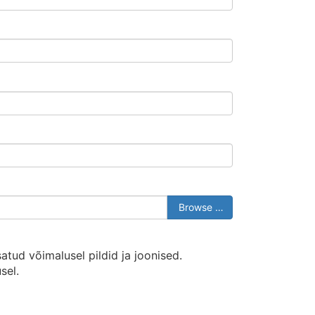
kume plekke standardsete mõõtude järgi.
Browse …
atud võimalusel pildid ja joonised.
sel.