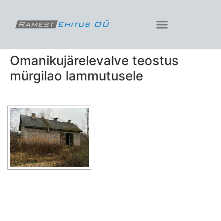
Omanikujärelevalve teostus
mürgilao lammutusele