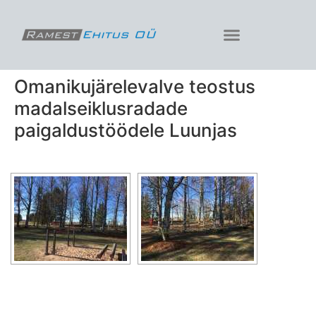
Omanikujärelevalve teostus
madalseiklusradade
paigaldustöödele Luunjas