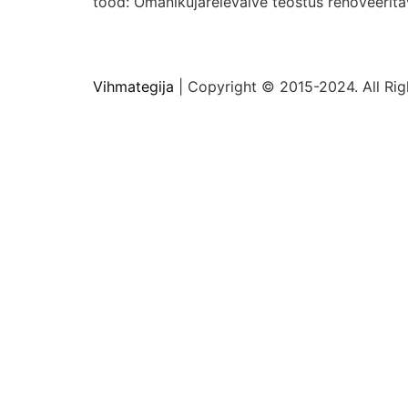
tööd: Omanikujärelevalve teostus renoveerita
Vihmategija
| Copyright © 2015-2024. All Rig