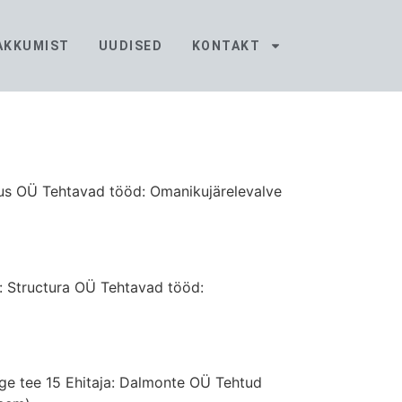
PAKKUMIST
UUDISED
KONTAKT
kus OÜ Tehtavad tööd: Omanikujärelevalve
a: Structura OÜ Tehtavad tööd:
lge tee 15 Ehitaja: Dalmonte OÜ Tehtud