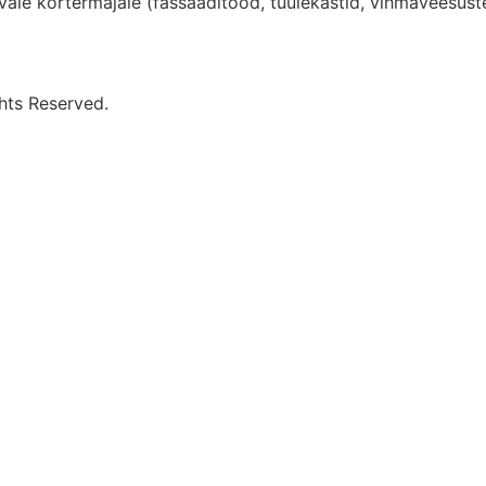
vale kortermajale (fassaaditööd, tuulekastid, vihmaveesüs
hts Reserved.