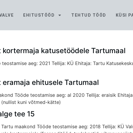
VALVE
EHITUSTÖÖD
TEHTUD TÖÖD
KÜSI 
 kortermaja katusetöödele Tartumaal
teostamise aeg: 2021 Tellija: KÜ Ehitaja: Tartu Katusekes
 eramaja ehitusele Tartumaal
kond Tööde teostamise aeg: al 2020 Tellija: eraisik Ehitaj
(nullist kuni võtmed-kätte)
lge tee 15
d, Tartu maakond Tööde teostamise aeg: 2018 Tellija: KÜ Va