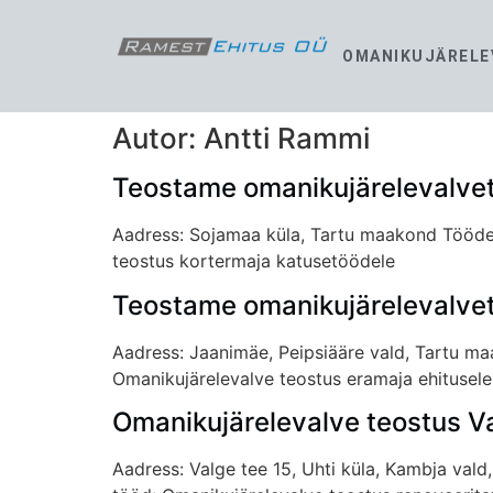
OMANIKUJÄRELE
Autor:
Antti Rammi
Teostame omanikujärelevalvet
Aadress: Sojamaa küla, Tartu maakond Tööde 
teostus kortermaja katusetöödele
Teostame omanikujärelevalvet
Aadress: Jaanimäe, Peipsiääre vald, Tartu maa
Omanikujärelevalve teostus eramaja ehitusele 
Omanikujärelevalve teostus Va
Aadress: Valge tee 15, Uhti küla, Kambja val